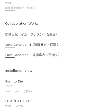
2011
武蔵野美術大学（東京）
Collaboration Works
（
×
）
交換日記
イム・フンスン
百瀬文
（
×
）
Love Condition Ⅱ
遠藤麻衣
百瀬文
（
×
）
Love Condition
遠藤麻衣
百瀬文
Installation View
Born to Die
2020
switch point（東京）
I.C.A.N.S.E.E.Y.O.U
2019
2020