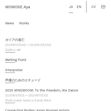
Skip
MOMOSE Aya
JA
EN
CV
to
content
News
Works
投
ガイアの逃亡
稿
2025年10月4日
2025年11月29日
Gallery αM
者:
suzukihidetaka
Melting Point
Interpreter
声優のためのエチュード
2025 MINDBOOM: To the Freedom, We Dance
2025年9月5日
2025年11月2日
Walbrzyska Galeria Sztuki BWA
Connecting Bodies: Asian Women Artists