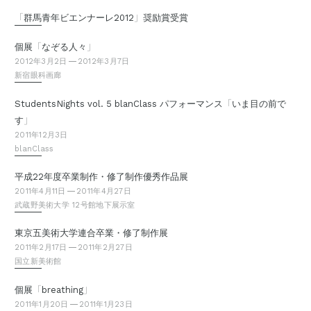
「
」
群馬青年ビエンナーレ2012
奨励賞受賞
「
」
個展
なぞる人々
2012年3月2日
2012年3月7日
新宿眼科画廊
「
StudentsNights vol. 5 blanClass パフォーマンス
いま目の前で
」
す
2011年12月3日
blanClass
平成22年度卒業制作・修了制作優秀作品展
2011年4月11日
2011年4月27日
武蔵野美術大学 12号館地下展示室
東京五美術大学連合卒業・修了制作展
2011年2月17日
2011年2月27日
国立新美術館
「
」
個展
breathing
2011年1月20日
2011年1月23日