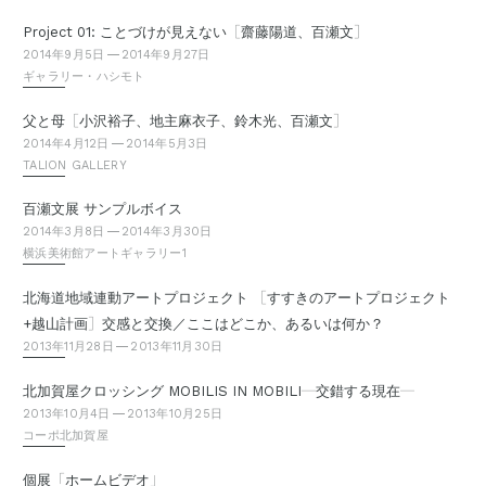
［
］
Project 01: ことづけが見えない
齋藤陽道、百瀬文
2014年9月5日
2014年9月27日
ギャラリー・ハシモト
［
］
父と母
小沢裕子、地主麻衣子、鈴木光、百瀬文
2014年4月12日
2014年5月3日
TALION GALLERY
百瀬文展 サンプルボイス
2014年3月8日
2014年3月30日
横浜美術館アートギャラリー1
［
北海道地域連動アートプロジェクト
すすきのアートプロジェクト
］
+越山計画
交感と交換／ここはどこか、あるいは何か？
2013年11月28日
2013年11月30日
—
—
北加賀屋クロッシング MOBILIS IN MOBILI
交錯する現在
2013年10月4日
2013年10月25日
コーポ北加賀屋
「
」
個展
ホームビデオ