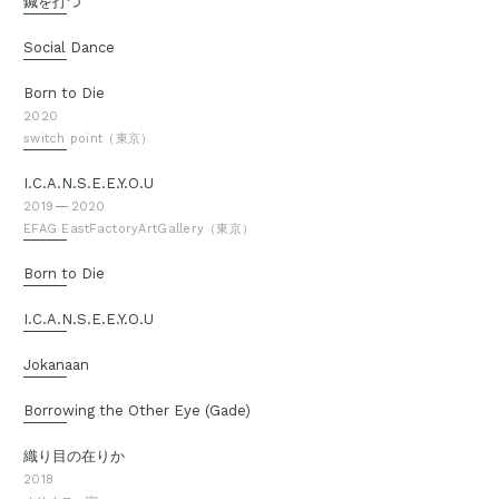
鍼を打つ
Social Dance
Born to Die
2020
switch point（東京）
I.C.A.N.S.E.E.Y.O.U
2019
2020
EFAG EastFactoryArtGallery（東京）
Born to Die
I.C.A.N.S.E.E.Y.O.U
Jokanaan
Borrowing the Other Eye (Gade)
織り目の在りか
2018