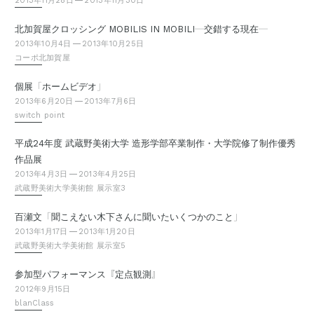
2013年11月28日
2013年11月30日
—
—
北加賀屋クロッシング MOBILIS IN MOBILI
交錯する現在
2013年10月4日
2013年10月25日
コーポ北加賀屋
「
」
個展
ホームビデオ
2013年6月20日
2013年7月6日
switch point
平成24年度 武蔵野美術大学 造形学部卒業制作・大学院修了制作優秀
作品展
2013年4月3日
2013年4月25日
武蔵野美術大学美術館 展示室3
「
」
百瀬文
聞こえない木下さんに聞いたいくつかのこと
2013年1月17日
2013年1月20日
武蔵野美術大学美術館 展示室5
『
』
参加型パフォーマンス
定点観測
2012年9月15日
blanClass