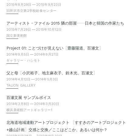
2015年8月29日
2015年9月23日
旧所沢市立第2学校給食センター
—
—
アーティスト・ファイル 2015 隣の部屋
日本と韓国の作家たち
2015年7月29日
2015年10月12日
国立新美術館
［
］
Project 01: ことづけが見えない
齋藤陽道、百瀬文
2014年9月5日
2014年9月27日
ギャラリー・ハシモト
［
］
父と母
小沢裕子、地主麻衣子、鈴木光、百瀬文
2014年4月12日
2014年5月3日
TALION GALLERY
百瀬文展 サンプルボイス
2014年3月8日
2014年3月30日
横浜美術館アートギャラリー1
［
北海道地域連動アートプロジェクト
すすきのアートプロジェクト
］
+越山計画
交感と交換／ここはどこか、あるいは何か？