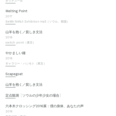
オリナス一宮
Melting Point
2017
SeMA NANJI Exhibition Hall（ソウル、韓国）
山羊を抱く／貧しき文法
2016
switch point（東京）
やかましい鐘
2016
ギャラリー・ハシモト（東京）
Scapegoat
山羊を抱く／貧しき文法
［
］
定点観測
ソウルの少年少女の場合
六本木クロッシング2016展：僕の身体、あなたの声
2016