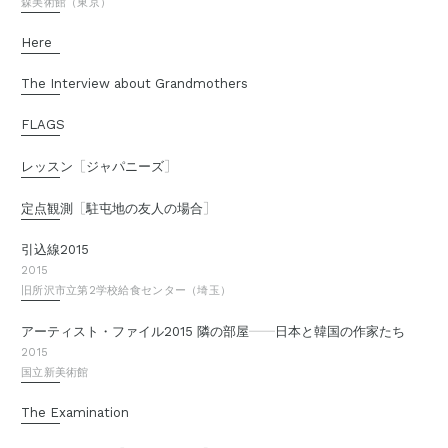
森美術館（東京）
Here
The Interview about Grandmothers
FLAGS
［
］
レッスン
ジャパニーズ
［
］
定点観測
駐屯地の友人の場合
引込線2015
2015
旧所沢市立第2学校給食センター（埼玉）
—
—
アーティスト・ファイル2015 隣の部屋
日本と韓国の作家たち
2015
国立新美術館
The Examination