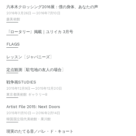
六本木クロッシング2016展：僕の身体、あなたの声
2016年3月26日
2016年7月10日
森美術館
『
』
ロータリー
掲載｜ユリイカ 3月号
FLAGS
［
］
レッスン
ジャパニーズ
［
］
定点観測
駐屯地の友人の場合
戦争画STUDIES
2015年12月9日
2015年12月20日
東京都美術館 ギャラリーB
Artist File 2015: Next Doors
2015年11月10日
2016年2月14日
韓国国立現代美術館・果川館
現実のたてる音／パレ・ド・キョート