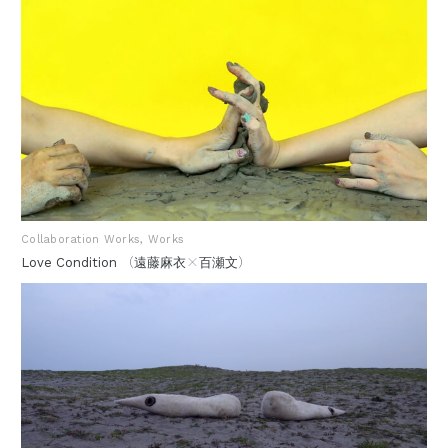
Collaboration Works
Works
（
×
）
Love Condition
遠藤麻衣
百瀬文