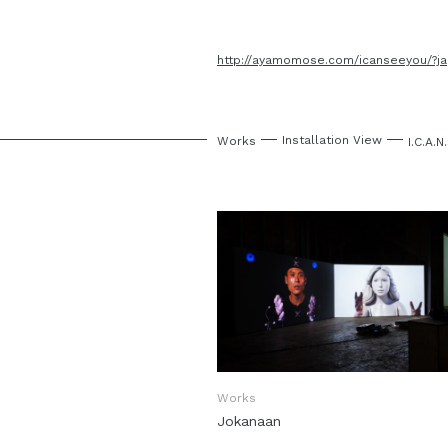
http://ayamomose.com/icanseeyou/?ja
Installation View
Works
I.C.A.N
Works
Jokanaan