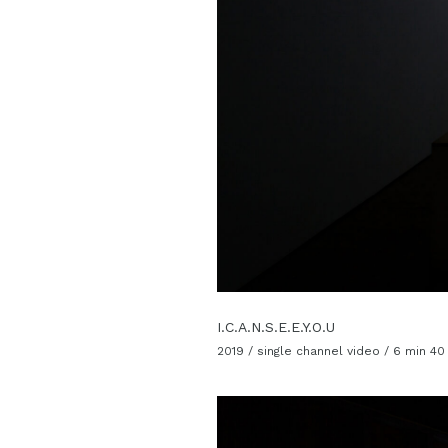
I.C.A.N.S.E.E.Y.O.U
2019 / single channel video / 6 min 40