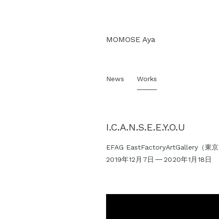
Skip
MOMOSE Aya
to
content
News
Works
I.C.A.N.S.E.E.Y.O.U
EFAG EastFactoryArtGallery（東
2019年12月7日
2020年1月18日