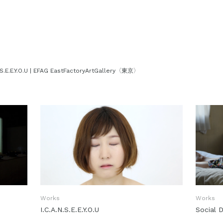
（
）
.S.E.E.Y.O.U |
EFAG EastFactoryArtGallery
東京
Works
Works
I.C.A.N.S.E.E.Y.O.U
Social 