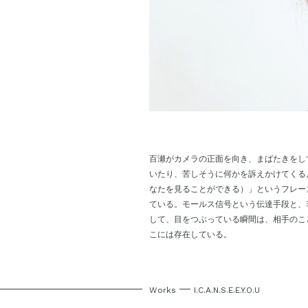
百瀬がカメラの正面を向き、まばたきをし
いたり、苦しそうに何かを訴えかけてくるような
なたを見ることができる）」というフレー
ている。モールス信号という伝達手段と、
して、目をつぶっている瞬間は、相手のこ
こには存在している。
Works
I.C.A.N.S.E.E.Y.O.U