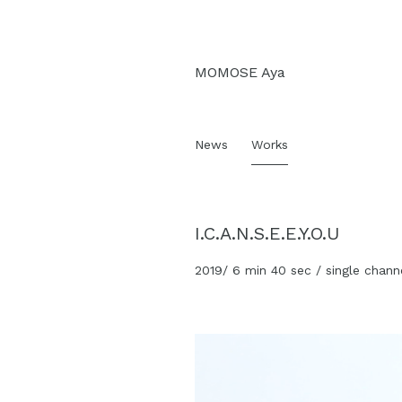
Skip
MOMOSE Aya
to
content
News
Works
I.C.A.N.S.E.E.Y.O.U
2019/ 6 min 40 sec / single 