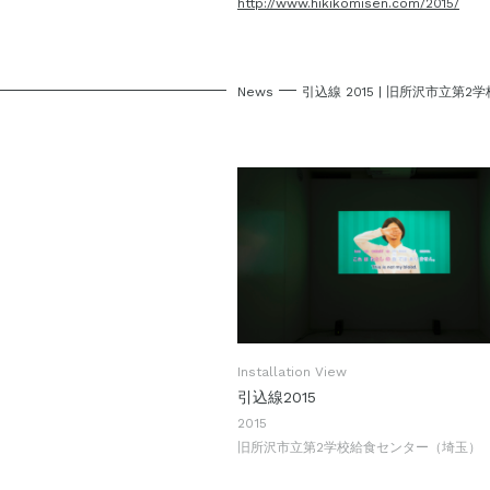
http://www.hikikomisen.com/2015/
News
引込線 2015
|
旧所沢市立第2学
Installation View
引込線2015
2015
旧所沢市立第2学校給食センター（埼玉）